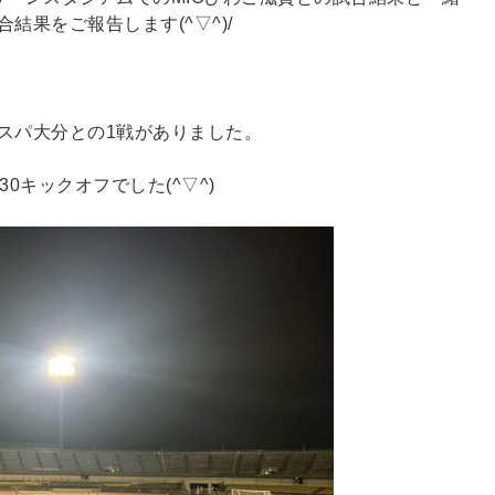
合結果をご報告します(^▽^)/
ルスパ大分との1戦がありました。
0キックオフでした(^▽^)