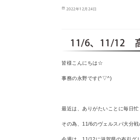
投
2022年12月24日
稿
日:
11/6、11/1
皆様こんにちは☆
事務の永野です(^▽^)
最近は、ありがたいことに毎日忙
その為、11/6のヴェルスパ大分戦
今週は、11/12に滋賀県の布引