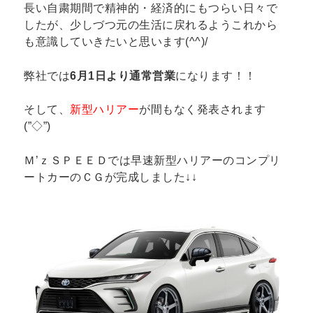
長い自粛期間で精神的・経済的にもつらい日々で
したが、少しづつ元の生活に戻れるようこれから
も意識していきたいと思います(^^)/
弊社では
6月1日より通常営業
になります！！
そして、
新型ハリアー
が間もなく発表されます
(”◇”)ゞ
Ｍ’ｚＳＰＥＥＤでは早速新型ハリアーのコンプリ
ートカーのＣＧが完成しました↓↓