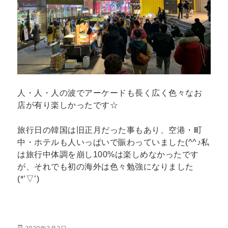
人・人・人の波でアーケードも長く広く色々なお
店が有り楽しかったです☆
旅行日の韓国は旧正月だった事もあり、空港・町
中・ホテルも人いっぱいで賑わっていました(^^♪私
は旅行中体調を崩し100%は楽しめなかったです
が、それでも初の海外は色々勉強になりました
(*’▽’)
投