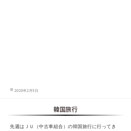
投
2020年2月5日
稿
日:
韓国旅行
先週はＪＵ（中古車組合）の韓国旅行に行ってき