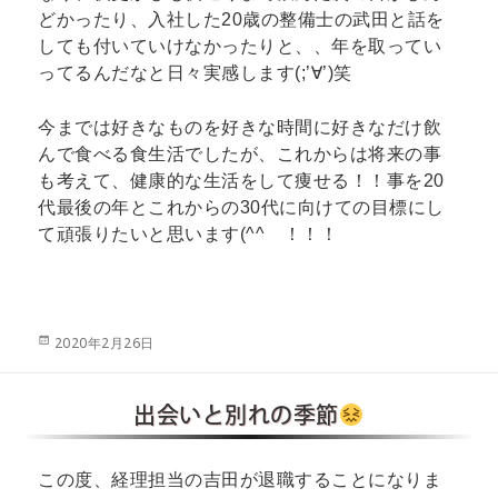
どかったり、入社した20歳の整備士の武田と話を
しても付いていけなかったりと、、年を取ってい
ってるんだなと日々実感します(;’∀’)笑
今までは好きなものを好きな時間に好きなだけ飲
んで食べる食生活でしたが、これからは将来の事
も考えて、健康的な生活をして痩せる！！事を20
代最後の年とこれからの30代に向けての目標にし
て頑張りたいと思います(^^ゞ！！！
投
2020年2月26日
稿
日:
出会いと別れの季節
この度、経理担当の吉田が退職することになりま