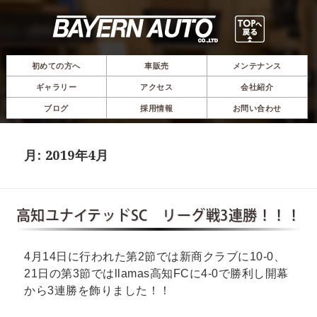
初めての方へ
車販売
メンテナンス
ギャラリー
アクセス
会社紹介
ブログ
採用情報
お問い合わせ
月:
2019年4月
高知ユナイテッドSC リーグ戦3連勝！！！
4月14日に行われた第2節では新商クラブに10-0、
21日の第3節ではllamas高知FCに4-0で勝利し開幕
から3連勝を飾りました！！