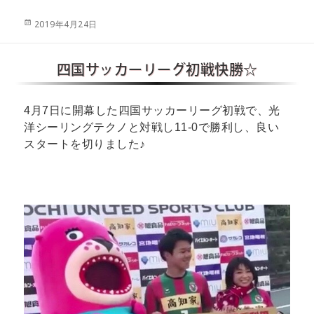
投
2019年4月24日
稿
日:
四国サッカーリーグ初戦快勝☆
4月7日に開幕した四国サッカーリーグ初戦で、光
洋シーリングテクノと対戦し11-0で勝利し、良い
スタートを切りました♪