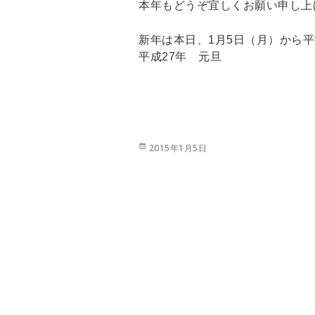
本年もどうぞ宜しくお願い申し上
新年は本日、1月5日（月）から
平成27年 元旦
投
2015年1月5日
稿
日: