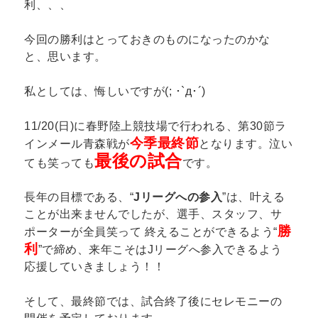
利、、、
今回の勝利はとっておきのものになったのかな
と、思います。
私としては、悔しいですが(; ･`д･´)
11/20(日)に春野陸上競技場で行われる、第30節ラ
今季最終節
インメール青森戦が
となります。泣い
最後の試合
ても笑っても
です。
長年の目標である、“
Jリーグへの参入
”は、叶える
ことが出来ませんでしたが、選手、スタッフ、サ
勝
ポーターが全員笑って 終えることができるよう“
利
”で締め、来年こそはJリーグへ参入できるよう
応援していきましょう！！
そして、最終節では、試合終了後にセレモニーの