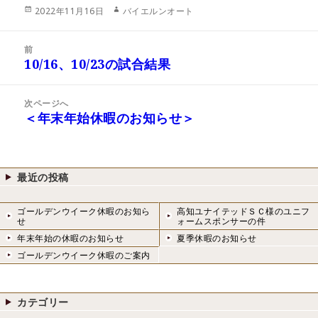
投
作
2022年11月16日
バイエルンオート
稿
成
日:
者
投
前
稿
10/16、10/23の試合結果
前
ナ
の
ビ
投
次ページへ
ゲ
稿:
＜年末年始休暇のお知らせ＞
次
ー
の
シ
投
ョ
稿:
ン
最近の投稿
ゴールデンウイーク休暇のお知ら
高知ユナイテッドＳＣ様のユニフ
せ
ォームスポンサーの件
年末年始の休暇のお知らせ
夏季休暇のお知らせ
ゴールデンウイーク休暇のご案内
カテゴリー