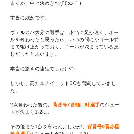
ますが、中々決めきれず(´;ω;｀)
本当に残念です。
ヴェルスパ大分の選手は、本当に足が速く、ボー
ルを奪われたと思ったら、いつの間にかゴール前
まで駆け上がっており、ゴールが決まっている感
じだったと思います。
本当に驚きの連続でした(;’∀’)
しかし、高知ユナイテッドSCも奮闘していまし
た。
2点奪われた後の、
背番号7番樋口叶選手
のシュー
トが決まり1-2に。
その後また1点を奪われましたが、
背番号9番赤星
魁麻選手
のシュートが決まり、2-3に、、、