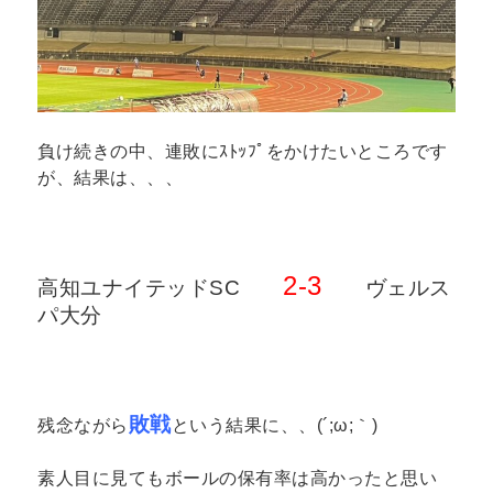
負け続きの中、連敗にｽﾄｯﾌﾟをかけたいところです
が、結果は、、、
2-3
高知ユナイテッドSC
ヴェルス
パ大分
敗戦
残念ながら
という結果に、、(´;ω;｀)
素人目に見てもボールの保有率は高かったと思い