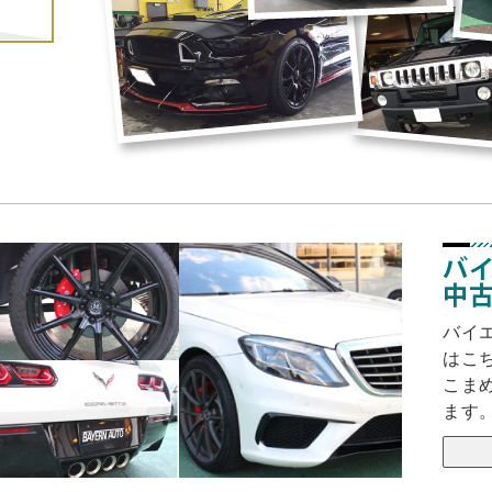
バ
中
バイ
はこ
こま
ます