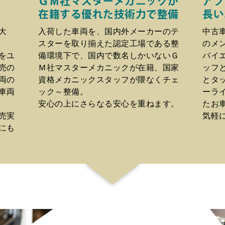
ＧＭ社マスターメカニックが
アフ
在籍する優れた技術力で整備
長い
大
入荷した車両を、国内外メーカーのテ
中古
スターを取り揃えた認定工場である整
のメ
をユ
備環境下で、国内で数名しかいないＧ
バイ
売の
Ｍ社マスターメカニックが在籍、国家
ッフ
両の
資格メカニックスタッフが隈なくチェ
とタ
車両
ック～整備。
ーラ
安心の上にさらなる安心を重ねます。
たお
売実
気軽
にも