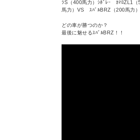
ﾗS（400馬力）ｼﾎﾞﾚｰ ｶﾏﾛZL1（5
馬力）VS ｽﾊﾞﾙBRZ（200馬力
どの車が勝つのか？
最後に魅せるｽﾊﾞﾙBRZ！！