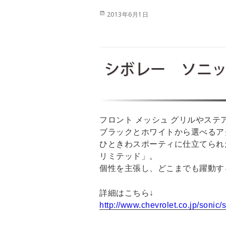
投
2013年6月1日
稿
日:
シボレー ソニ
フロント メッシュ グリルやス
ブラックとホワイトから選べるア
ひときわスポーティに仕立てられ
リミテッド」。
個性を主張し、どこまでも躍動す
詳細はこちら↓
http://www.chevrolet.co.jp/sonic/