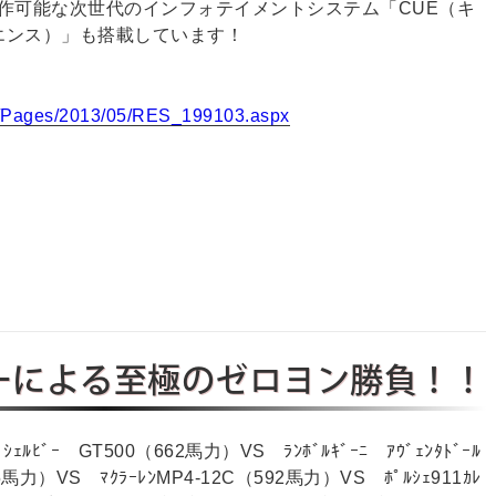
作可能な次世代のインフォテイメントシステム「CUE（キ
リエンス）」も搭載しています！
st3/Pages/2013/05/RES_199103.aspx
ーによる至極のゼロヨン勝負！！
ｪﾙﾋﾞｰ GT500（662馬力）VS ﾗﾝﾎﾞﾙｷﾞｰﾆ ｱｳﾞｪﾝﾀﾄﾞｰﾙ
力）VS ﾏｸﾗｰﾚﾝMP4-12C（592馬力）VS ﾎﾟﾙｼｪ911ｶﾚ