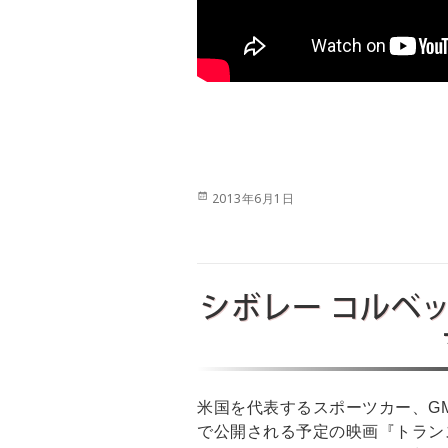
投
2013年6月1日
稿
日:
シボレー コルベ
米国を代表するスポーツカー、GM
で公開される予定の映画『トラン