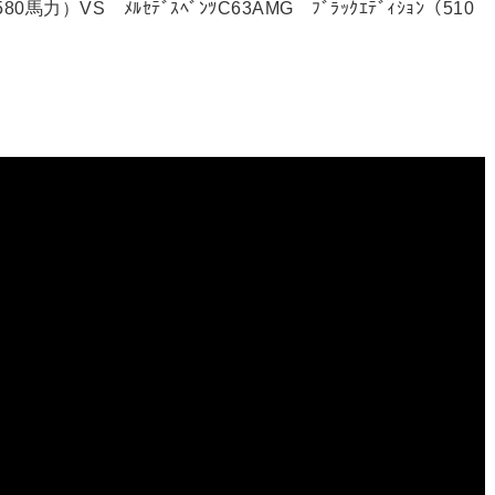
80馬力）VS ﾒﾙｾﾃﾞｽﾍﾞﾝﾂC63AMG ﾌﾞﾗｯｸｴﾃﾞｨｼｮﾝ（510
）