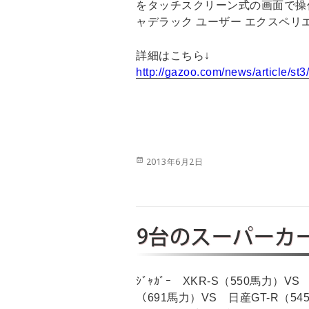
をタッチスクリーン式の画面で操
ャデラック ユーザー エクスペ
詳細はこちら↓
http://gazoo.com/news/article/
投
2013年6月2日
稿
日:
9台のスーパーカ
ｼﾞｬｶﾞｰ XKR-S（550馬力）VS ｼ
（691馬力）VS 日産GT-R（545馬