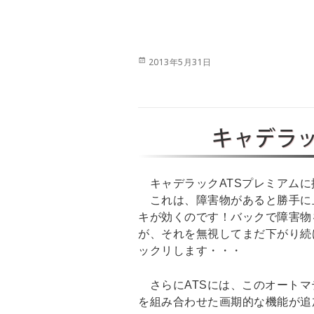
投
2013年5月31日
稿
日:
キャデラッ
キャデラックATSプレミアムに
これは、障害物があると勝手に止
キが効くのです！バックで障害物
が、それを無視してまだ下がり続
ックリします・・・
さらにATSには、このオートマ
を組み合わせた画期的な機能が追