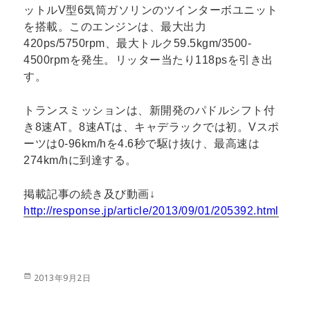
ットルV型6気筒ガソリンのツインターボユニット
を搭載。このエンジンは、最大出力
420ps/5750rpm、最大トルク59.5kgm/3500-
4500rpmを発生。リッター当たり118psを引き出
す。
トランスミッションは、新開発のパドルシフト付
き8速AT。8速ATは、キャデラックでは初。Vスポ
ーツは0‐96km/hを4.6秒で駆け抜け、最高速は
274km/hに到達する。
掲載記事の続き及び動画↓
http://response.jp/article/2013/09/01/205392.html
投
2013年9月2日
稿
日: