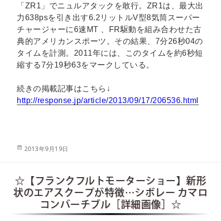
「ZR1」でニュルアタックを敢行。ZR1は、最大出
力638psを引き出す6.2リットルV型8気筒スーパー
チャージャーに6速MT 、FR駆動を組み合わせた古
典的アメリカンスポーツ。その結果、7分26秒04の
タイムを計測。2011年には、このタイムを約6秒短
縮する7分19秒63をマークしている。
続きの掲載記事はこちら↓
http://response.jp/article/2013/09/17/206536.html
投
2013年9月19日
稿
日:
☆【フランクフルトモーターショー】新形
状のエアスクープが特徴…シボレー カマロ
コンバーチブル［詳細画像］☆