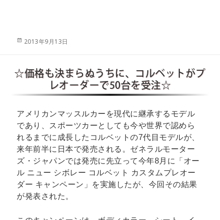
投
2013年9月13日
稿
日:
☆価格も決まらぬうちに、コルベットがプ
レオーダーで50台を受注☆
アメリカンマッスルカーを現代に継承するモデル
であり、スポーツカーとしても今や世界で認めら
れるまでに成長したコルベットの7代目モデルが、
来年前半に日本で発売される。ゼネラルモーター
ズ・ジャパンでは発売に先立って今年8月に「オー
ル ニュー シボレー コルベット カスタムプレオー
ダー キャンペーン」を実施したが、今回その結果
が発表された。