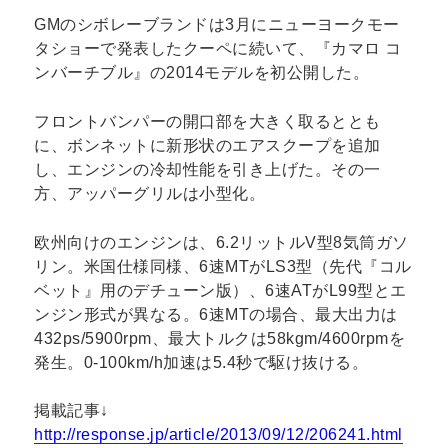
GMのシボレーブランドは3月にニューヨークモー
タショーで発表したクーペに続いて、『カマロ コ
ンバーチブル』の2014モデルを初公開した。
フロントバンパーの開口部を大きく取るととも
に、ボンネットに新形状のエアスクープを追加
し、エンジンの冷却性能を引き上げた。その一
方、アッパーグリルは小型化。
欧州向けのエンジンは、6.2リットルV型8気筒ガソ
リン。米国仕様同様、6速MTがLS3型（先代『コル
ベット』用のデチューン版）、6速ATがL99型とエ
ンジン形式が異なる。6速MTの場合、最大出力は
432ps/5900rpm、最大トルクは58kgm/4600rpmを
発生。0-100km/h加速は5.4秒で駆け抜ける。
掲載記事↓
http://response.jp/article/2013/09/12/206241.html