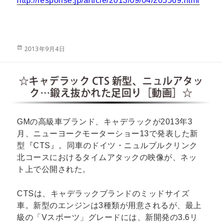
http://response.jp/article/2013/09/04/205569.html
投
2013年9月4日
稿
日:
☆キャデラック CTS 新型、ニュルアタッ
ク…鍛え抜かれた足回り［動画］☆
GMの高級車ブランド、キャデラックが2013年3
月、ニューヨークモーターショー13で発表した新
型『CTS』。同車のドイツ・ニュルブルクリンク
北コースにおけるタイムアタックの映像が、ネッ
ト上で公開された。
CTSは、キャデラックブランドのミッドサイズ
車。新型のエンジンは3種類が用意されるが、最上
級の「Vスポーツ」グレードには、新開発の3.6リ