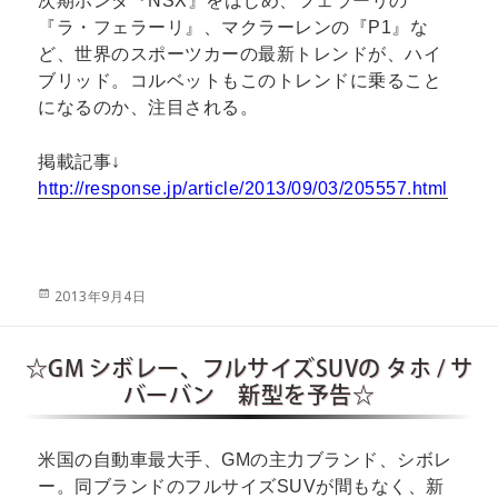
次期ホンダ『NSX』をはじめ、フェラーリの
『ラ・フェラーリ』、マクラーレンの『P1』な
ど、世界のスポーツカーの最新トレンドが、ハイ
ブリッド。コルベットもこのトレンドに乗ること
になるのか、注目される。
掲載記事↓
http://response.jp/article/2013/09/03/205557.html
投
2013年9月4日
稿
日:
☆GM シボレー、フルサイズSUVの タホ / サ
バーバン 新型を予告☆
米国の自動車最大手、GMの主力ブランド、シボレ
ー。同ブランドのフルサイズSUVが間もなく、新