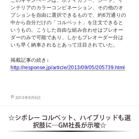
このキャンペーンは、ボディカラー、シート、イ
ンテリアのカラーコンビネーション、その他のオ
プションを自由に選択できるもので、約6万通りの
中から自分だけの「コルベット」を注文できると
いうもの。こうした自由な組み合わせはプレオー
ダーのみで可能であり、しかもプレオーダー分は
いち早く納車されるとあって注目されていた。
掲載記事の続き↓
http://response.jp/article/2013/09/05/205739.html
投
2013年9月6日
稿
日:
☆シボレー コルベット、ハイブリッドも選
択肢に…GM社長が示唆☆