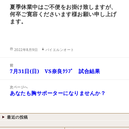
夏季休業中はご不便をお掛け致しますが、
何卒ご寛容くださいます様お願い申し上げ
ます。
投
作
2022年8月9日
バイエルンオート
稿
成
日:
者
投
前
稿
7月31日(日) VS奈良ｸﾗﾌﾞ 試合結果
前
ナ
の
ビ
投
次ページへ
ゲ
稿:
あなたも胸サポーターになりませんか？
次
ー
の
シ
投
ョ
稿:
ン
最近の投稿