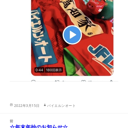
投
作
2022年3月15日
バイエルンオート
稿
成
日:
者
投
前
稿
☆年末年始のお知らせ☆
前