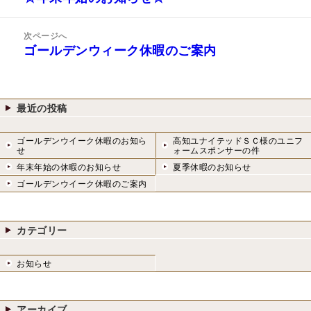
ナ
の
ビ
投
次ページへ
ゲ
稿:
ゴールデンウィーク休暇のご案内
次
ー
の
シ
投
ョ
稿:
ン
最近の投稿
ゴールデンウイーク休暇のお知ら
高知ユナイテッドＳＣ様のユニフ
せ
ォームスポンサーの件
年末年始の休暇のお知らせ
夏季休暇のお知らせ
ゴールデンウイーク休暇のご案内
カテゴリー
お知らせ
アーカイブ