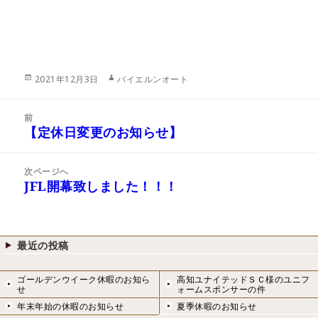
投
作
2021年12月3日
バイエルンオート
稿
成
日:
者
投
前
稿
【定休日変更のお知らせ】
前
ナ
の
ビ
投
次ページへ
ゲ
稿:
JFL開幕致しました！！！
次
ー
の
シ
投
ョ
稿:
ン
最近の投稿
ゴールデンウイーク休暇のお知ら
高知ユナイテッドＳＣ様のユニフ
せ
ォームスポンサーの件
年末年始の休暇のお知らせ
夏季休暇のお知らせ