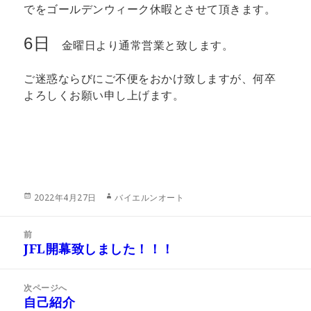
でをゴールデンウィーク休暇とさせて頂きます。
6日
金曜日より通常営業と致します。
ご迷惑ならびにご不便をおかけ致しますが、何卒
よろしくお願い申し上げます。
投
作
2022年4月27日
バイエルンオート
稿
成
日:
者
投
前
稿
JFL開幕致しました！！！
前
ナ
の
ビ
投
次ページへ
ゲ
稿:
自己紹介
次
ー