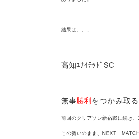
結果は、、、
高知ﾕﾅｲﾃｯﾄﾞSC
無事
勝利
をつかみ取る
前回のクリアソン新宿戦に続き、
この勢いのまま、NEXT MATC