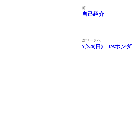
稿
前
ナ
自己紹介
前
ビ
の
ゲ
投
ー
稿:
次ページへ
シ
7/24(日) vsホン
次
ョ
の
ン
投
稿: