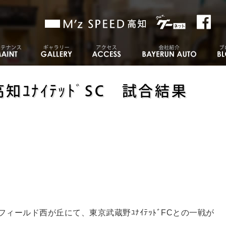
 高知ﾕﾅｲﾃｯﾄﾞSC 試合結果
素フィールド西が丘にて、東京武蔵野ﾕﾅｲﾃｯﾄﾞFCとの一戦が