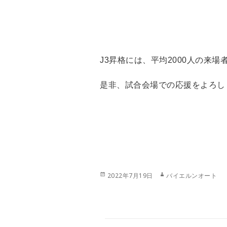
J3昇格には、平均2000人の来場
是非、試合会場での応援をよろしく
投
作
2022年7月19日
バイエルンオート
稿
成
日:
者
投