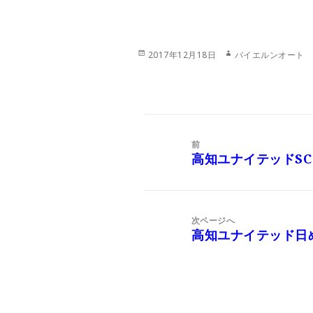
投
作
2017年12月18日
バイエルンオート
稿
成
日:
者
投
稿
前
ナ
高知ユナイテッドS
前
ビ
の
ゲ
投
ー
稿:
次ページへ
シ
高知ユナイテッド日
次
ョ
の
ン
投
稿: