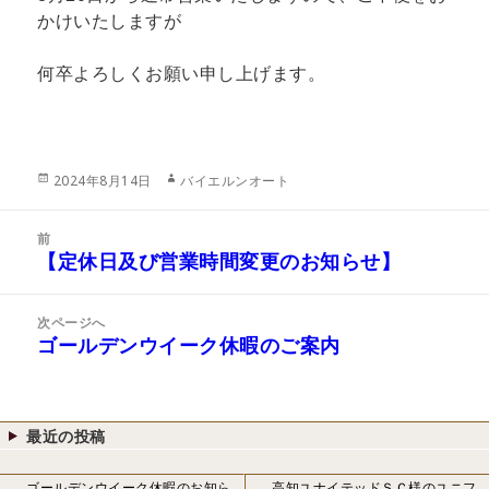
かけいたしますが
何卒よろしくお願い申し上げます。
投
作
2024年8月14日
バイエルンオート
稿
成
日:
者
投
前
稿
【定休日及び営業時間変更のお知らせ】
前
ナ
の
ビ
投
次ページへ
ゲ
稿:
ゴールデンウイーク休暇のご案内
次
ー
の
シ
投
ョ
稿:
ン
最近の投稿
ゴールデンウイーク休暇のお知ら
高知ユナイテッドＳＣ様のユニフ