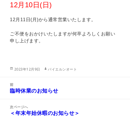
12月10日(日)
12月11日(月)から通常営業いたします。
ご不便をおかけいたしますが何卒よろしくお願い
申し上げます。
投
作
2023年12月9日
バイエルンオート
稿
成
日:
者
投
前
稿
臨時休業のお知らせ
前
ナ
の
ビ
投
次ページへ
ゲ
稿:
＜年末年始休暇のお知らせ＞
次
ー
の
シ
投
ョ