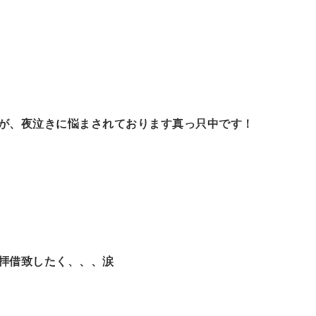
が、夜泣きに悩まされております真っ只中です！
拝借致したく、、、涙