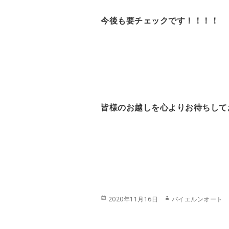
今後も要チェックです！！！！
皆様のお越しを心よりお待ちして
投
作
2020年11月16日
バイエルンオート
稿
成
日:
者