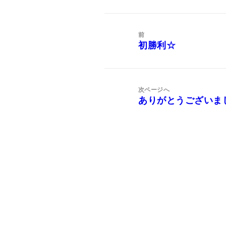
投
稿
前
ナ
初勝利☆
前
ビ
の
ゲ
投
ー
稿:
次ページへ
シ
ありがとうございま
次
ョ
の
ン
投
稿: