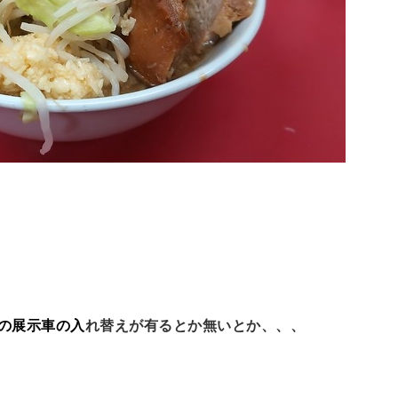
の展示車の入
れ替えが有るとか無いとか、、、