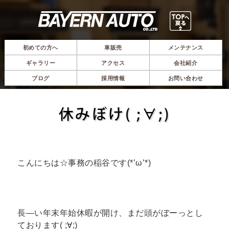
初めての方へ
車販売
メンテナンス
ギャラリー
アクセス
会社紹介
ブログ
採用情報
お問い合わせ
休みぼけ( ;∀;)
こんにちは☆事務の稲谷です(*’ω’*)
長―い年末年始休暇が開け、まだ頭がぼーっとし
ております( ;∀;)