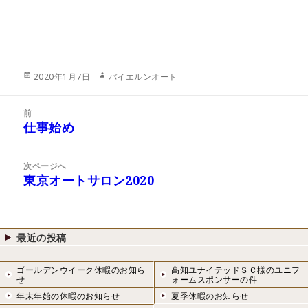
投
作
2020年1月7日
バイエルンオート
稿
成
日:
者
投
前
稿
仕事始め
前
ナ
の
ビ
投
次ページへ
ゲ
稿:
東京オートサロン2020
次
ー
の
シ
投
ョ
稿:
ン
最近の投稿
ゴールデンウイーク休暇のお知ら
高知ユナイテッドＳＣ様のユニフ
せ
ォームスポンサーの件
年末年始の休暇のお知らせ
夏季休暇のお知らせ