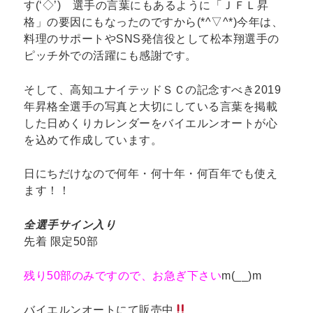
す(‘◇’)ゞ選手の言葉にもあるように「ＪＦＬ昇
格」の要因にもなったのですから(*^▽^*)今年は、
料理のサポートやSNS発信役として松本翔選手の
ピッチ外での活躍にも感謝です。
そして、高知ユナイテッドＳＣの記念すべき2019
年昇格全選手の写真と大切にしている言葉を掲載
した日めくりカレンダーをバイエルンオートが心
を込めて作成しています。
日にちだけなので何年・何十年・何百年でも使え
ます！！
全選手サイン入り
先着 限定50部
残り50部のみですので、お急ぎ下さい
m(__)m
バイエルンオートにて販売中