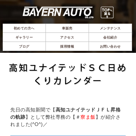
初めての方へ
車販売
メンテナンス
ギャラリー
アクセス
会社紹介
ブログ
採用情報
お問い合わせ
高知ユナイテッドＳＣ日め
くりカレンダー
先日の高知新聞で【
高知ユナイテッドＪＦＬ昇格
の軌跡
】として弊社専務の【＃
寮ま飯
】が紹介さ
れました(^O^)／