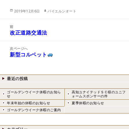
投
作
2019年12月6日
バイエルンオート
稿
成
日:
者
投
前
稿
改正道路交通法
前
ナ
の
ビ
投
次ページへ
ゲ
稿:
新型コルベット
次
ー
の
シ
投
ョ
稿:
ン
最近の投稿
ゴールデンウイーク休暇のお知ら
高知ユナイテッドＳＣ様のユニフ
せ
ォームスポンサーの件
年末年始の休暇のお知らせ
夏季休暇のお知らせ
ゴールデンウイーク休暇のご案内