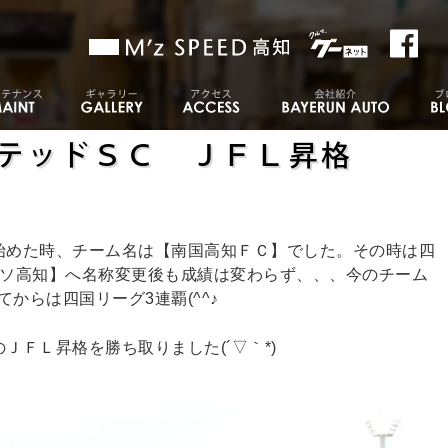
テッドＳＣ ＪＦＬ昇格
始めた時、チーム名は【南国高知ＦＣ】でした。その時は四
ッソ高知】へ名称変更後も成績は変わらず、、、今のチーム
からは四国リーグ3連覇(^^♪
ＪＦＬ昇格を勝ち取りました(´▽｀*)