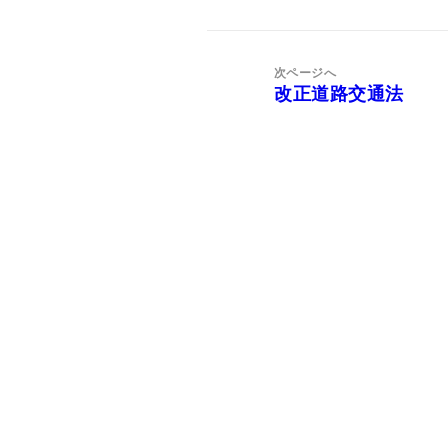
ビ
の
ゲ
投
ー
稿:
次ページへ
シ
改正道路交通法
次
ョ
の
ン
投
稿: