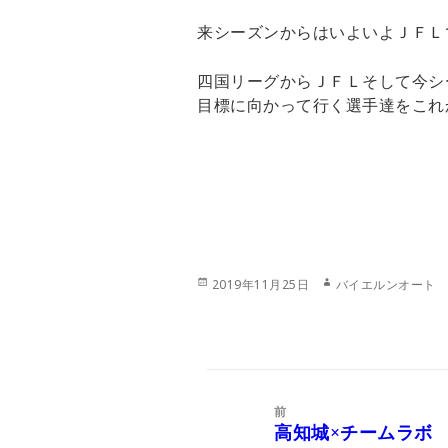
来シーズンからはいよいよＪＦＬで
四国リーグからＪＦＬそして今シ
目標に向かって行く選手達をこれか
投
作
2019年11月25日
バイエルンオート
稿
成
日:
者
投
稿
前
ナ
高知城×チームラボ
前