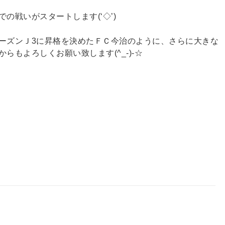
の戦いがスタートします(‘◇’)ゞ
ーズンＪ3に昇格を決めたＦＣ今治のように、さらに大きな
らもよろしくお願い致します(^_-)-☆