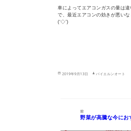
車によってエアコンガスの量は違
で、最近エアコンの効きが悪いな
(‘◇’)ゞ
投
作
2019年9月13日
バイエルンオート
稿
成
日:
者
投
稿
前
ナ
野菜が高騰な今にお
前
ビ
の
ゲ