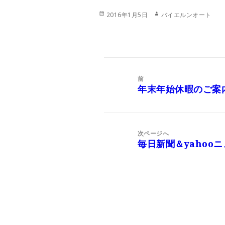
投
作
2016年1月5日
バイエルンオート
稿
成
日:
者
投
稿
前
ナ
年末年始休暇のご案
前
ビ
の
ゲ
投
ー
稿:
次ページへ
シ
毎日新聞＆yahoo
次
ョ
の
ン
投
稿: