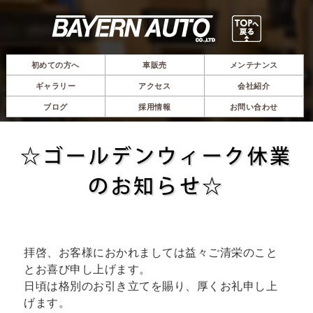
初めての方へ
車販売
メンテナンス
ギャラリー
アクセス
会社紹介
ブログ
採用情報
お問い合わせ
☆ゴールデンウィーク休業
のお知らせ☆
拝啓、お客様におかれましては益々ご清栄のこと
とお喜び申し上げます。
日頃は格別のお引き立てを賜り、厚くお礼申し上
げます。