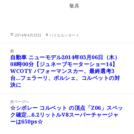
敬具
投
作
2014年4月25日
バイエルンオート
稿
成
日:
者
投
前
稿
自動車 ニューモデル2014年03月06日（木）
前
ナ
08時00分【ジュネーブモーターショー14】
の
ビ
WCOTY パフォーマンスカー、最終選考3
投
ゲ
台…フェラーリ、ポルシェ、コルベットの対
稿:
ー
決に
シ
ョ
次ページへ
ン
☆シボレー コルベット の頂点「Z06」スペッ
次
ク確定…6.2リットルV8スーパーチャージャ
の
ーは650ps☆
投
稿: