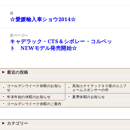
稿
成
日:
者
投
前
稿
☆愛媛輸入車ショウ2014☆
前
ナ
の
ビ
投
次ページへ
ゲ
稿:
キャデラック・CTS＆シボレー・コルベッ
次
ー
ト NEWモデル発売開始☆
の
シ
投
ョ
稿:
ン
最近の投稿
ゴールデンウイーク休暇のお知ら
高知ユナイテッドＳＣ様のユニフ
せ
ォームスポンサーの件
年末年始の休暇のお知らせ
夏季休暇のお知らせ
ゴールデンウイーク休暇のご案内
カテゴリー