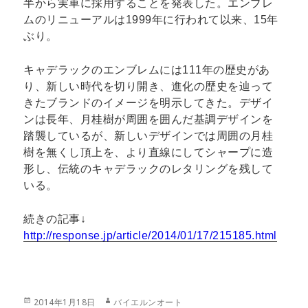
半から実車に採用することを発表した。エンブレ
ムのリニューアルは1999年に行われて以来、15年
ぶり。
キャデラックのエンブレムには111年の歴史があ
り、新しい時代を切り開き、進化の歴史を辿って
きたブランドのイメージを明示してきた。デザイ
ンは長年、月桂樹が周囲を囲んだ基調デザインを
踏襲しているが、新しいデザインでは周囲の月桂
樹を無くし頂上を、より直線にしてシャープに造
形し、伝統のキャデラックのレタリングを残して
いる。
続きの記事↓
http://response.jp/article/2014/01/17/215185.html
投
作
2014年1月18日
バイエルンオート