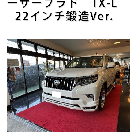
ーザープラド TX-L
22インチ鍛造Ver．