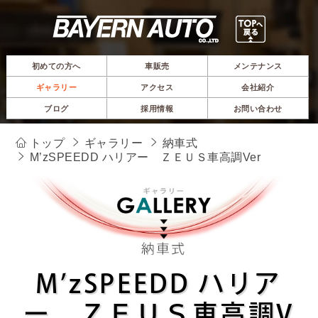
初めての方へ
車販売
メンテナンス
ギャラリー
アクセス
会社紹介
ブログ
採用情報
お問い合わせ
トップ
ギャラリー
納車式
M’zSPEEDD ハリアー ＺＥＵＳ車高調Ver
M’zSPEEDD ハリア
ー ＺＥＵＳ車高調V